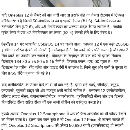
यदि Oneplus 12 के कैमरे की बात करी जाए तो इसके पीछे का कैमरा सेटअप में ट्रिपल
कॉन्फ़िगरेशन है जिसमें 50-मेगापिक्सल का प्राइमरी कैमरा (f/1.6), 64-मेगापिक्सल का
टेलीफोटो लेंस (f/2.6), और 48-मेगापिक्सल का अल्ट्रा-वाइड कैमरा शामिल है। जबकि
फ्रंट कैमरे में एक 32-मेगापिक्सल का कैमरा (f/2.4) सेल्फी लेने के लिए बेस्ट है।
एंड्रॉइड 14 पर आधारित ColorOS 14 पर चलने वाला, वनप्लस 12 में एक बड़ी 256GB
इनबिल्ट स्टोरेज देखने को मिलती है। मोबाइल नैनो सिम कार्ड को सपोर्ट करता है और आप 2
सिम कार्ड का उपयोग कर सकते है। मोबाइल के डिज़ाइन की बात करे तो इसका चिकना
डिज़ाइन 164.30 x 75.80 x 9.15 मिमी है, जिसका वजन 220.00 ग्राम है। यह
डिवाइस पेल ग्रीन, रॉक ब्लैक और व्हाइट रंगों में उपलब्ध है, जिसे धूल और पानी से सुरक्षा के
लिए IP65 रेटिंग प्रदान की गई है।
यदि कनेक्टिविटी के फीचर देखे तो वो भी कम नही है, इसमे वाई-फाई, जीपीएस, ब्लूटूथ,
एनएफसी, यूएसबी टाइप-सी और मजबूत 5जी सपोर्ट शामिल हैं। वनप्लस 12 एक्सेलेरोमीटर,
एंबियंट लाइट सेंसर, कंपास/मैग्नेटोमीटर, जायरोस्कोप, प्रॉक्सिमिटी सेंसर और इन-डिस्प्ले
फिंगरप्रिंट सेंसर सहित सेंसर की एक लम्बी सीरीज को एकीकृत करता है।
इसके अलावा Oneplus 12 Smartphone में आपको फेस अनलॉक का भी फीचर देखने
को मिलने वाला है। इतना सब जान चुके है तो Oneplus 12 Price भी जानना चाहते ही
होंगे, Oneplus 12 Smartphone की कीमत 50,690 रुपये (एक्सपेक्टड) हो सकती