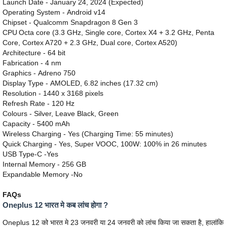
Launch Date - January 24, 2024 (Expected)
Operating System - Android v14
Chipset - Qualcomm Snapdragon 8 Gen 3
CPU
Octa core (3.3 GHz, Single core, Cortex X4 + 3.2 GHz, Penta
Core, Cortex A720 + 2.3 GHz, Dual core, Cortex A520)
Architecture - 64 bit
Fabrication - 4 nm
Graphics - Adreno 750
Display Type - AMOLED, 6.82 inches (17.32 cm)
Resolution - 1440 x 3168 pixels
Refresh Rate - 120 Hz
Colours - Silver, Leave Black, Green
Capacity - 5400 mAh
Wireless Charging - Yes (Charging Time: 55 minutes)
Quick Charging - Yes, Super VOOC, 100W: 100% in 26 minutes
USB Type-C -Yes
Internal Memory - 256 GB
Expandable Memory -No
FAQs
Oneplus 12 भारत मे कब लांच होगा ?
Oneplus 12 को भारत मे 23 जनवरी या 24 जनवरी को लांच किया जा सकता है, हालांकि