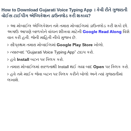
How to Download Gujarati Voice Typing App । કેવી રીતે ગુજરાતી
વોઈસ ટાઈપીંગ એપ્લિકેશન ડાઉનલોડ કરી શકાય?
આ મોબાઈલ એપ્લિકેશન તમે તમારા મોબાઈલમાં ડાઉનલોડ કરી શકો છો.
અગાઉ આપણે બાળકોને વાંચન શીખવા માટેની
Google Read Along
વિશે
વાત કરી હતી. જેની માહિતી નીચે મુજબ છે.
સૌપ્રથમ તમારા મોબાઈલમાં
Google Play Store
ખોલો.
ત્યારબાદ “Gujarati Voice Typing App” ટાઇપ કરો.
હવે
Install
બટન પર ક્લિક કરો.
તમારા મોબાઈલમાં સરળતાથી Install થઈ ગયા બાદ
Open
પર ક્લિક કરો.
હવે તમે માઈક જેવા બટન પર ક્લિક કરીને બોલો અને ત્યાં ગુજરાતીમાં
લખાશે.