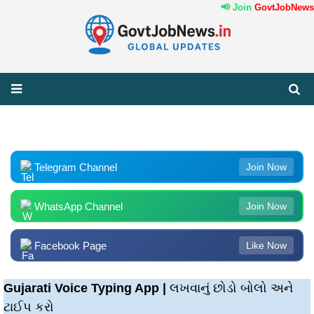
📢 Join
GovtJobNews.i
Telegram Channel
Join Now
WhatsApp Channel
Join Now
Facebook Page
Like Now
Gujarati Voice Typing App | લખવાનું છોડો બોલો અને
ટાઈપ કરો