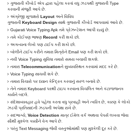
ગુજરાતી કીબોર્ડ એપ દ્વારા પહેલા કરતાં વધુ ઝડપથી ગુજરાતી Type
કરવાની મંજૂરી આપે છે.
અંગ્રેજી મૂળાક્ષરો
Layout
અને વિવિધ
ગુજરાતી
Keyboard
Design
સાથે ગુજરાતી કીબોર્ડ આપવામાં આવે છે.
Gujarati Voice Typing Apk તમે પ્રેઝન્ટેશન આપી રહ્યું છે.
તમે કોઈપણ ભાષણ
Record
કરી શકો છો.
અગત્યના લેખો પણ ટાઈપ કરી શકો છો.
બોલીને ટાઈપ કરીને તમારા મિત્રોને Email પણ કરી શકો છો.
નવી Voice Typing સુવિધા તમારો સમય બચાવી શકશે.
તમારા
Telecommunication
ને સુવ્યવસ્થિત કરવામાં મદદ કરે છે.
Voice Typing સાચવી શકે છે.
તમારા વિચારો પર ધ્યાન કેન્દ્રિત કરવાનું સરળ બનાવે છે.
તેને તમારા Keyboard પરથી ટાઇપ કરવાના વિચલિત અને કંટાળાજનક
કાર્યને બદલે.
સંદેશાવ્યવહાર હવે પહેલા કરતા વધુ પ્રવાહી અને ત્વરિત છે, કારણ કે લોકો
ઝડપી પ્રતિસાદની ઝડપની અપેક્ષા રાખે છે.
સદભાગ્યે,
Voice Detection
માત્ર ઈમેલ વર્ક અથવા પેપર્સ લખવા જેવા
સૌથી મુશ્કેલ કાર્યોને વેગ આપે છે.
પરંતુ Text Messaging જેવી વસ્તુઓમાંથી પણ મુશ્કેલી દૂર કરે છે.