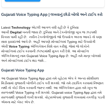
Gujarati Voice Typing App | લખવાનું છોડો બોલો અને ટાઈપ કરો
Latest
Technology
એટલી આગળ વધી રહી છે કે દુનિયા
આખી
Degital
બનતી જાય છે. દુનિયા અને ટેકનોલોજી ખૂબ જ ઝડપથી
વિકાસ પામી રહી છે. નવીન ટેકનોલોજીનો જો ઉપયોગ અરતા આવડે તો ઘણા
સારા ફાયદાઓ આપે છે. અહીં આપણે મોબાઈલમાં Typing માટે ઉપયોગી
એવી
Voice Typing
એપ્લિકેશન વિશે વાત કરીશું. જેમાં જે લોકોને
મોબાઈલમાં ટાઈપ કરવાની ઝંઝટમાંથી મુક્ત કરી દેશે. આ મોબાઈલ
એપ્લિકેશનનું નામ Gujarati Voice Typing App છે. અહીં તમે માત્ર બોલશો
અને મોબાઈલમાં ટાઈપ થઇ જશે...
Gujarati Voice Typing App
આ Gujarati Voice Typing App દ્વારા તમે વ્હોટસ એપ કે અન્ય સોશીયલ
મિડીયામાં ગુજરાતી બોલીને ટાઈપ કરી શકશો. જો તમે ટાઇપિંગ કરવામાં નિષ્ણાત
નથી તો કોઈ ચિંતા કરવાની જરૂર નથી. આ એપ્લિકેશન દ્વારા તમે ખૂબ જ
સરળતાથી Voice Typing કરી શકશો. Gujarati voice Typing App દ્વારા તમે
સરળતાથી ગુજરાતી લખી શકશો. વોટ્સએપમાં ગુજરાતી લખવામાં તકલીફ પડતી
એમના માટે બેસ્ટ એપ છે.