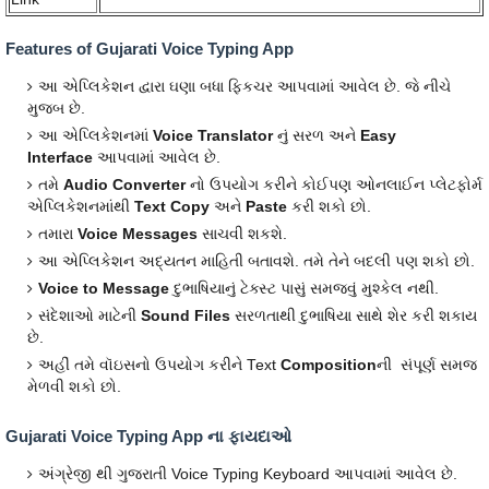
Features of Gujarati Voice Typing App
આ એપ્લિકેશન દ્વારા ઘણા બધા ફિકચર આપવામાં આવેલ છે. જે નીચે
મુજબ છે.
આ એપ્લિકેશનમાં
Voice Translator
નું સરળ અને
Easy
Interface
આપવામાં આવેલ છે.
તમે
Audio Converter
નો ઉપયોગ કરીને કોઈપણ ઓનલાઈન પ્લેટફોર્મ
એપ્લિકેશનમાંથી
Text Copy
અને
Paste
કરી શકો છો.
તમારા
Voice Messages
સાચવી શકશે.
આ એપ્લિકેશન અદ્યતન માહિતી બતાવશે. તમે તેને બદલી પણ શકો છો.
Voice to Message
દુભાષિયાનું ટેક્સ્ટ પાસું સમજવું મુશ્કેલ નથી.
સંદેશાઓ માટેની
Sound Files
સરળતાથી દુભાષિયા સાથે શેર કરી શકાય
છે.
અહીં તમે વૉઇસનો ઉપયોગ કરીને Text
Composition
ની સંપૂર્ણ સમજ
મેળવી શકો છો.
Gujarati Voice Typing App ના ફાયદાઓ
અંગ્રેજી થી ગુજરાતી Voice Typing Keyboard આપવામાં આવેલ છે.