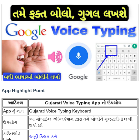
App Highlight Point
આર્ટિકલ
Gujarati Voice Typing App નો ઉપયોગ
App નું નામ
Gujarati Voice Typing Keyboard
આ મોબાઈલ એપ્લિકેશન દ્વારા તમે બોલીને ગુજરાતીમાં લખી
ઉપયોગ
શકો છો
ડાઉનલોડ
અહીં ક્લિક કરો
Link