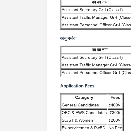
पद का नाम
Assistant Secretary Gr-I (Class-I)
Assistant Traffic Manager Gr-I (Class-
Assistant Personnel Officer Gr-I (Clas
आयु मर्यादा
पद का नाम
Assistant Secretary Gr-I (Class-I)
Assistant Traffic Manager Gr-I (Class-
Assistant Personnel Officer Gr-I (Clas
Application Fees
Category
Fees
General Candidates
₹400/-
OBC & EWS Candidates
₹300/-
SC/ST & Women
₹200/-
Ex-servicemen & PwBD
No Fee