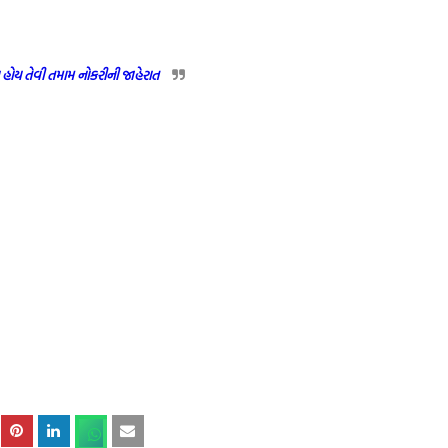
ુ હોય તેવી તમામ નોકરીની જાહેરાત