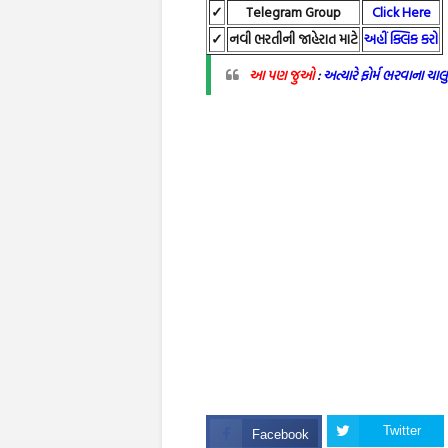
✓
Telegram Group
Click Here
✓
નવી ભરતીની જાહેરાત માટે
અહીં ક્લિક કરો
આ પણ જુઓ
:
અત્યારે ફોર્મ ભરવાના ચાલ
Twitter
Facebook