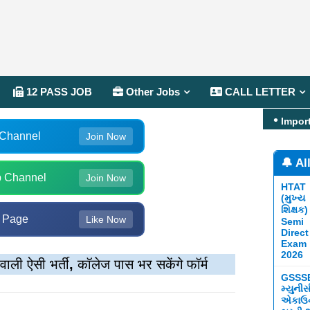
12 PASS JOB
Other Jobs
CALL LETTER
Impor
 Channel
Join Now
🔔 Al
 Channel
Join Now
HTAT
(મુખ્ય
શિક્ષક)
 Page
Like Now
Semi
Direct
Exam
2026
ली ऐसी भर्ती, कॉलेज पास भर सकेंगे फॉर्म
GSSS
મ્યુની
એકાઉન