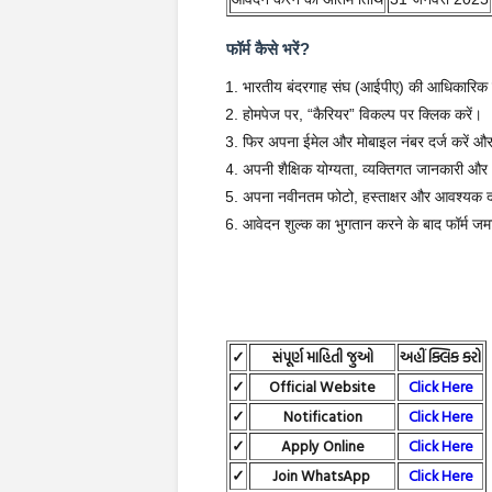
फॉर्म कैसे भरें?
भारतीय बंदरगाह संघ (आईपीए) की आधिकारिक
होमपेज पर, “कैरियर” विकल्प पर क्लिक करें।
फिर अपना ईमेल और मोबाइल नंबर दर्ज करें और
अपनी शैक्षिक योग्यता, व्यक्तिगत जानकारी औ
अपना नवीनतम फोटो, हस्ताक्षर और आवश्यक दस
आवेदन शुल्क का भुगतान करने के बाद फॉर्म जमा
✓
સંપૂર્ણ માહિતી જુઓ
અહીં ક્લિક કરો
✓
Official Website
Click Here
✓
Notification
Click Here
✓
Apply Online
Click Here
✓
Join WhatsApp
Click Here