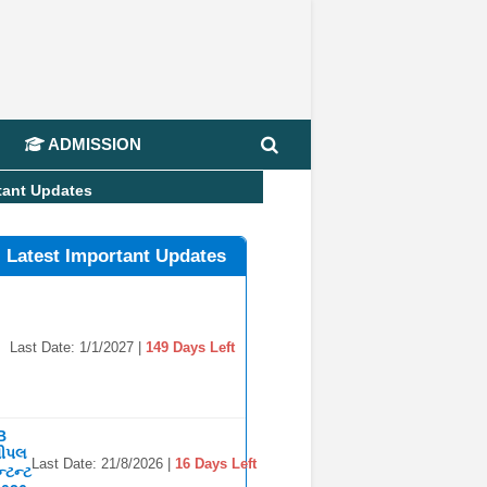
📢 J
ADMISSION
tant Updates
l Latest Important Updates
Last Date: 1/1/2027 |
149 Days Left
B
સીપલ
Last Date: 21/8/2026 |
16 Days Left
્ટન્ટ