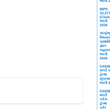
ભરતી 
IBPS
10,27
(Clerk
ભરતી
2026
અંગ્રે
વિષયન
પ્રાથમ
જ્ઞાન
સહાય
ભરતી
2026
GSSS
મલ્ટી પ
હેલ્થ
સુપરવ
ભરતી 
GSSS
મલ્ટી
પર્પઝ
હેલ્થ
વર્કર